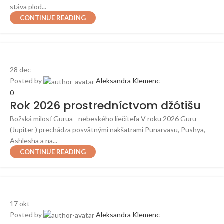
stáva plod...
CONTINUE READING
28
dec
Posted by
Aleksandra Klemenc
0
Rok 2026 prostredníctvom džótišu
Božská milosť Gurua - nebeského liečiteľa V roku 2026 Guru
(Jupiter ) prechádza posvätnými nakšatrami Punarvasu, Pushya,
Ashlesha a na...
CONTINUE READING
17
okt
Posted by
Aleksandra Klemenc