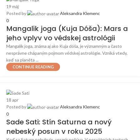
19
máj
Posted by
Aleksandra Klemenc
0
Mangalik joga (Kuja Dóša): Mars a
jeho vplyv vo védskej astrológii
Mangalik joga, známa aj ako Kuja dóša, je významným a často
nesprávne chápaným pojmom védskej astrológie. Vzniká vtedy,
keď sa planéta ...
CONTINUE READING
18
apr
Posted by
Aleksandra Klemenc
0
Sade Sati: Stín Saturna a nový
nebeský posun v roku 2025
Keď sa Saturn pohybuje, vesmír počúva. V posvätných textoch