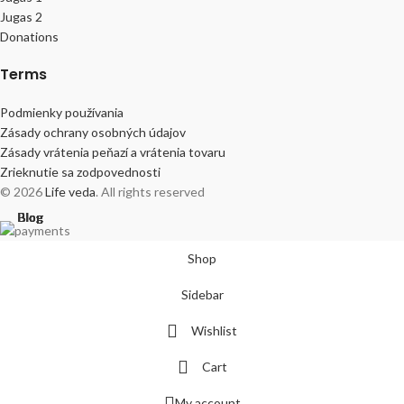
Jugas 2
Donations
Terms
Podmienky používania
Zásady ochrany osobných údajov
Zásady vrátenia peňazí a vrátenia tovaru
Zrieknutie sa zodpovednosti
© 2026
Life veda
. All rights reserved
Blog
Blog
Blog
Blog
Blog
Blog
Blog
Blog
Blog
Blog
Shop
Sidebar
Wishlist
Cart
My account