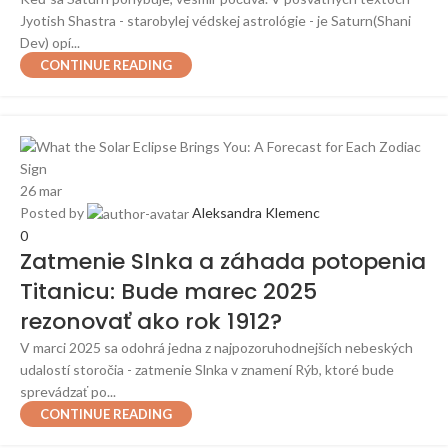
Jyotish Shastra - starobylej védskej astrológie - je Saturn(Shani
Dev) opí...
CONTINUE READING
26
mar
Posted by
Aleksandra Klemenc
0
Zatmenie Slnka a záhada potopenia
Titanicu: Bude marec 2025
rezonovať ako rok 1912?
V marci 2025 sa odohrá jedna z najpozoruhodnejších nebeských
udalostí storočia - zatmenie Slnka v znamení Rýb, ktoré bude
sprevádzať po...
CONTINUE READING