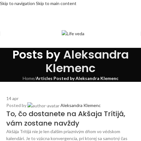
Skip to navigation
Skip to main content
Posts by
Aleksandra
Klemenc
Home
/
Articles Posted by Aleksandra Klemenc
14
apr
Posted by
Aleksandra Klemenc
To, čo dostanete na Akšaja Trítijá,
vám zostane navždy
Akšája Trítijá nie je len ďalším priaznivým dňom vo védskom
kalendári. Je to vzácna konvergencia, pri ktorej sa samotný čas