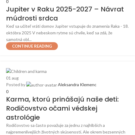
0
Jupiter v Raku 2025-2027 – Návrat
múdrosti srdca
Keď sa učiteľ vráti domov Jupiter vstupuje do znamenia Raka - 18.
októbra 2025 V nebeskom rytme sú chvíle, keď sa zdá, že
samotná obl...
CONTINUE READING
01
aug
Posted by
Aleksandra Klemenc
0
Karma, ktorú prinášajú naše deti:
Rodičovstvo očami védskej
astrológie
Rodičovstvo sa často považuje za jednu z najhlbších a
najpremenlivejších životných skúseností. Ale okrem bezsenných